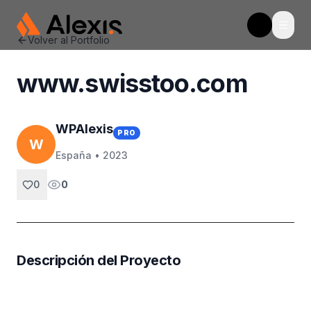
Abrir
WpAlexis
Toggle t
Volver al Portfolio
www.swisstoo.com
WPAlexis
PRO
W
España •
2023
0
0
Descripción del Proyecto