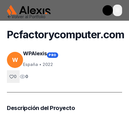
Abrir
WpAlexis
Toggle t
Volver al Portfolio
Pcfactorycomputer.com
WPAlexis
PRO
W
España •
2022
0
0
Descripción del Proyecto