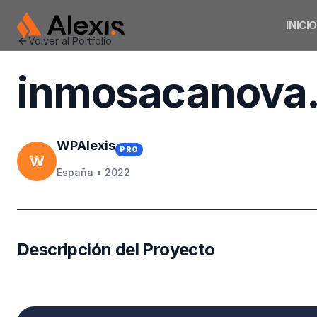
INICIO
WpAlexis
Volver al Portfolio
inmosacanova
WPAlexis
PRO
W
España •
2022
Descripción del Proyecto