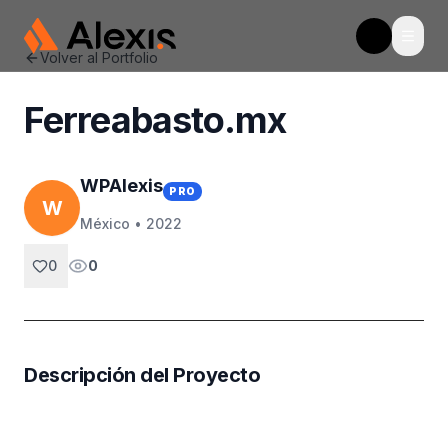
Abrir
WpAlexis
Toggle t
Volver al Portfolio
Ferreabasto.mx
WPAlexis
PRO
W
México •
2022
0
0
Descripción del Proyecto