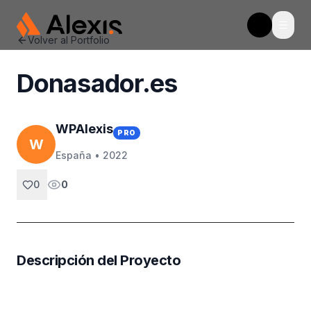
Abrir
WpAlexis
Toggle t
Volver al Portfolio
Donasador.es
WPAlexis
PRO
W
España •
2022
0
0
Descripción del Proyecto