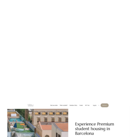
universitarios en Barcelona, presentándolas como
alojamiento premium con servicios de estilo
residencial urbano. Características principales
Ofrece estudios y apartamentos amueblados, con
internet de alta velocidad, zonas comunes y
servicios como gimnasio o rooftop, situados cerca
de universidades y zonas céntricas de Barcelona. La
web sirve como plataforma de información y
contacto: permite conocer las tipologías de
viviendas y solicitar información o reservar un
estudio para el periodo de estudio en la ciudad.