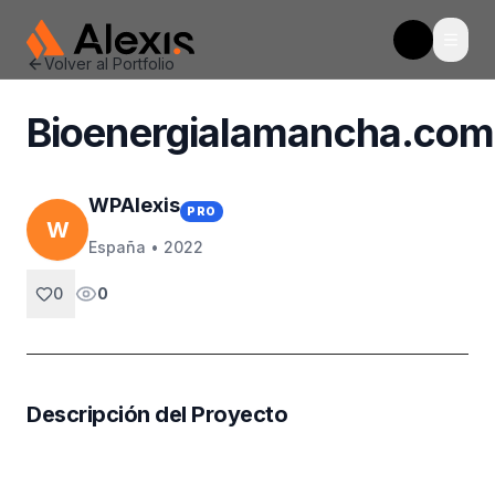
Abrir
WpAlexis
Toggle t
Volver al Portfolio
Bioenergialamancha.com
WPAlexis
PRO
W
España •
2022
0
0
Descripción del Proyecto