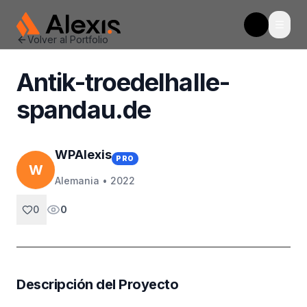
Abrir
WpAlexis
Toggle t
Volver al Portfolio
Antik-troedelhalle-
spandau.de
WPAlexis
PRO
W
Alemania •
2022
0
0
Descripción del Proyecto